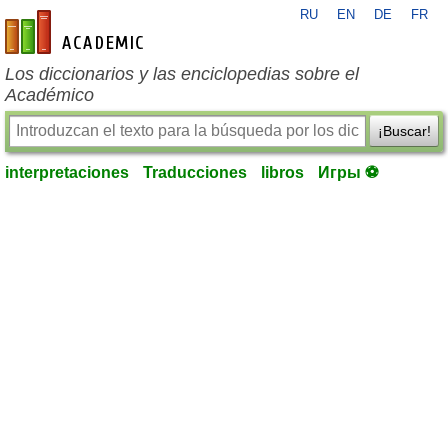
RU
EN
DE
FR
es-academic.com
Los diccionarios y las enciclopedias sobre el
Académico
¡Buscar!
interpretaciones
Traducciones
libros
Игры ⚽