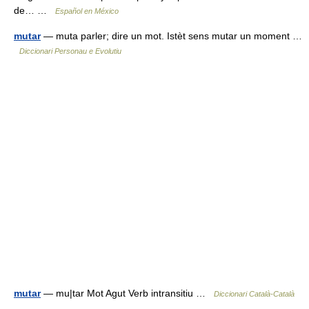
de… …
Español en México
mutar
— muta parler; dire un mot. Istèt sens mutar un moment …
Diccionari Personau e Evolutiu
mutar
— mu|tar Mot Agut Verb intransitiu …
Diccionari Català-Català