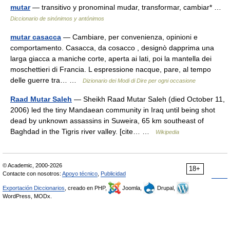
mutar
— transitivo y pronominal mudar, transformar, cambiar* …
Diccionario de sinónimos y antónimos
mutar casacca
— Cambiare, per convenienza, opinioni e
comportamento. Casacca, da cosacco , designò dapprima una
larga giacca a maniche corte, aperta ai lati, poi la mantella dei
moschettieri di Francia. L espressione nacque, pare, al tempo
delle guerre tra… …
Dizionario dei Modi di Dire per ogni occasione
Raad Mutar Saleh
— Sheikh Raad Mutar Saleh (died October 11,
2006) led the tiny Mandaean community in Iraq until being shot
dead by unknown assassins in Suweira, 65 km southeast of
Baghdad in the Tigris river valley. [cite… …
Wikipedia
© Academic, 2000-2026
18+
Contacte con nosotros:
Apoyo técnico
,
Publicidad
Exportación Diccionarios
, creado en PHP,
Joomla,
Drupal,
WordPress, MODx.