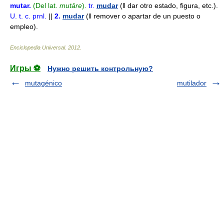
mutar
.
(Del lat.
mutāre
).
tr.
mudar
(ǁ dar otro estado, figura, etc.).
U. t. c. prnl.
||
2.
mudar
(ǁ remover o apartar de un puesto o
empleo).
Enciclopedia Universal
.
2012
.
Игры ⚽
Нужно решить контрольную?
mutagénico
mutilador