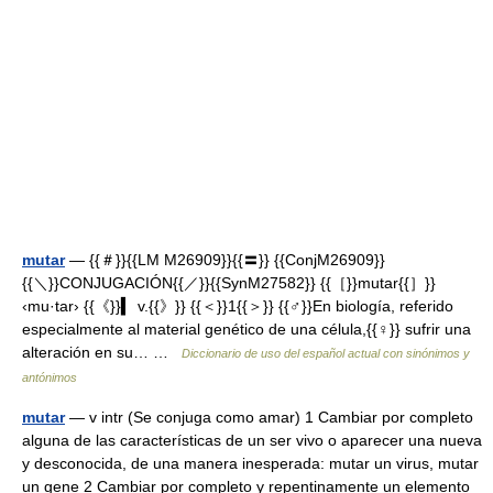
mutar
— {{＃}}{{LM M26909}}{{〓}} {{ConjM26909}}
{{＼}}CONJUGACIÓN{{／}}{{SynM27582}} {{［}}mutar{{］}}
‹mu·tar› {{《}}▍ v.{{》}} {{＜}}1{{＞}} {{♂}}En biología, referido
especialmente al material genético de una célula,{{♀}} sufrir una
alteración en su… …
Diccionario de uso del español actual con sinónimos y
antónimos
mutar
— v intr (Se conjuga como amar) 1 Cambiar por completo
alguna de las características de un ser vivo o aparecer una nueva
y desconocida, de una manera inesperada: mutar un virus, mutar
un gene 2 Cambiar por completo y repentinamente un elemento