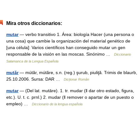
Mira otros diccionarios:
mutar
— verbo transitivo 1. Área: biología Hacer (una persona o
una cosa) que cambie la organización del material genético de
[una célula]: Varios científicos han conseguido mutar un gen
responsable de la visión en las moscas. Sinónimo …
Diccionario
Salamanca de la Lengua Española
mutăr
— mútăr, mútăre, s.n. (reg.) şurub, piuliţă. Trimis de blaurb,
25.10.2006. Sursa: DAR …
Dicționar Român
mutar
— (Del lat. mutāre). 1. tr. mudar (ǁ dar otro estado, figura,
etc.). U. t. c. prnl.) 2. mudar (ǁ remover o apartar de un puesto o
empleo) …
Diccionario de la lengua española